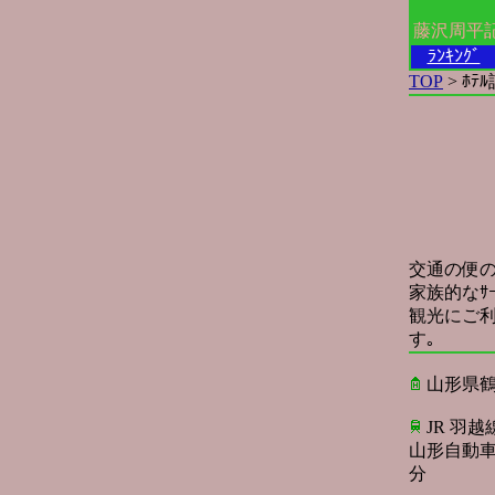
藤沢周平
ﾗﾝｷﾝｸﾞ
TOP
> ﾎﾃ
交通の便の
家族的なｻ
観光にご
す｡
山形県鶴
JR 羽越
山形自動車
分