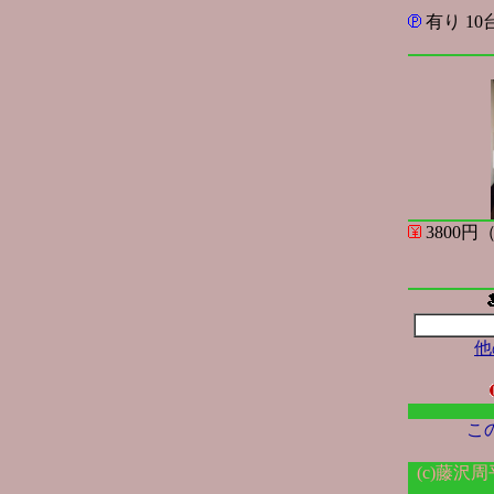
有り 10
3800
他
この
(c)藤沢